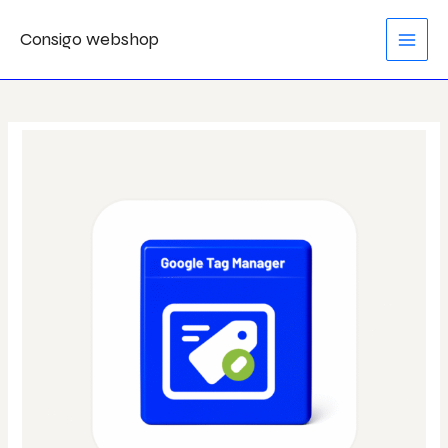
Ga
MAI
Consigo webshop
naar
MEN
de
inhoud
Google
Tag
Manager
inrichting
(basis)
aantal