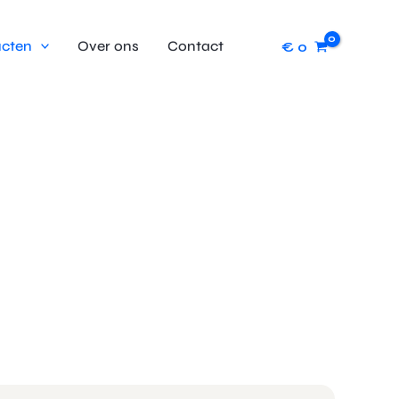
cten
Over ons
Contact
€
0