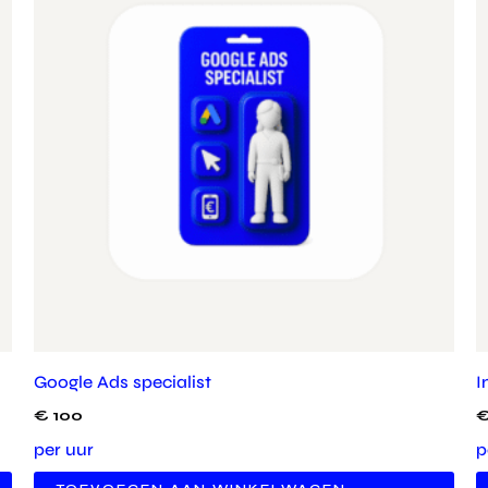
Google Ads specialist
I
€
100
per uur
p