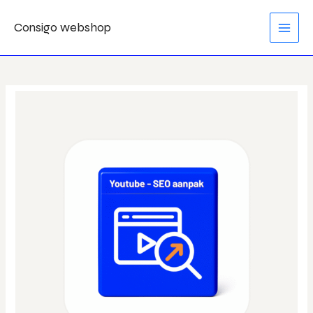
Ga
MAI
Consigo webshop
naar
MEN
de
inhoud
YouTube
-
SEO
aanpak
aantal