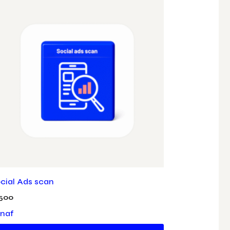
cial Ads scan
500
naf