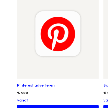
Pinterest adverteren
So
€
500
€
vanaf
va