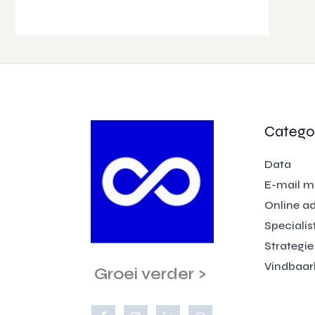
w
P
a
E
s
:
U
€
I
2
3
T
.
V
Catego
E
Data
R
E-mail m
Online a
K
Specialis
O
Strategie
O
Vindbaar
Groei verder >
P