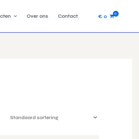
cten
Over ons
Contact
€
0