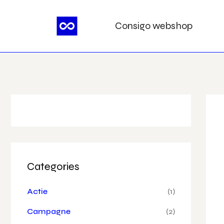
Ga
naar
Consigo webshop
de
inhoud
Categories
Actie
(1)
Campagne
(2)