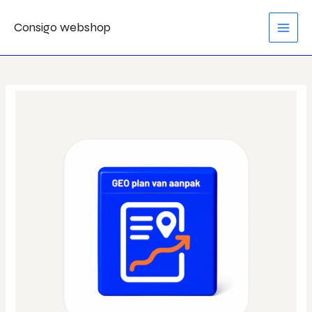
Ga
MAI
Consigo webshop
naar
MEN
de
inhoud
GEO
plan
van
aanpak
aantal